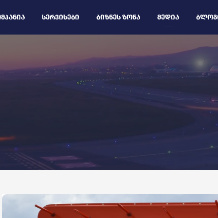
ᲛᲞᲐᲜᲘᲐ
ᲡᲔᲠᲕᲘᲡᲔᲑᲘ
ᲑᲘᲖᲜᲔᲡ ᲖᲝᲜᲐ
ᲛᲔᲓᲘᲐ
ᲑᲚᲝᲒ