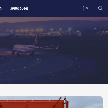
Ი
ᲙᲝᲜᲢᲐᲥᲢᲘ
EN