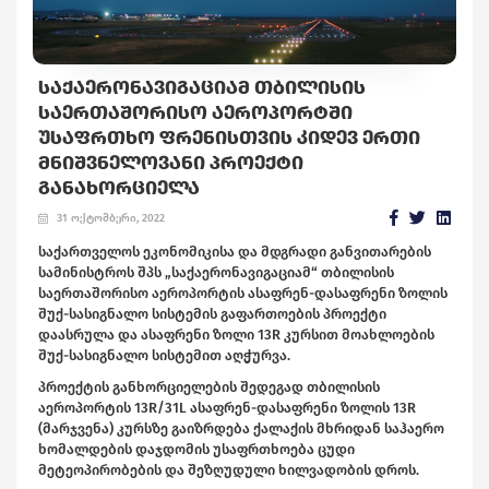
ᲡᲐᲥᲐᲔᲠᲝᲜᲐᲕᲘᲒᲐᲪᲘᲐᲛ ᲗᲑᲘᲚᲘᲡᲘᲡ
ᲡᲐᲔᲠᲗᲐᲨᲝᲠᲘᲡᲝ ᲐᲔᲠᲝᲞᲝᲠᲢᲨᲘ
ᲣᲡᲐᲤᲠᲗᲮᲝ ᲤᲠᲔᲜᲘᲡᲗᲕᲘᲡ ᲙᲘᲓᲔᲕ ᲔᲠᲗᲘ
ᲛᲜᲘᲨᲕᲜᲔᲚᲝᲕᲐᲜᲘ ᲞᲠᲝᲔᲥᲢᲘ
ᲒᲐᲜᲐᲮᲝᲠᲪᲘᲔᲚᲐ
31 ოქტომბერი, 2022
საქართველოს ეკონომიკისა და მდგრადი განვითარების
სამინისტროს შპს „საქაერონავიგაციამ“ თბილისის
საერთაშორისო აეროპორტის ასაფრენ-დასაფრენი ზოლის
შუქ-სასიგნალო სისტემის გაფართოების პროექტი
დაასრულა და ასაფრენი ზოლი 13R კურსით მოახლოების
შუქ-სასიგნალო სისტემით აღჭურვა.
პროექტის განხორციელების შედეგად თბილისის
აეროპორტის 13R/31L ასაფრენ-დასაფრენი ზოლის 13R
(მარჯვენა) კურსზე გაიზრდება ქალაქის მხრიდან საჰაერო
ხომალდების დაჯდომის უსაფრთხოება ცუდი
მეტეოპირობების და შეზღუდული ხილვადობის დროს.